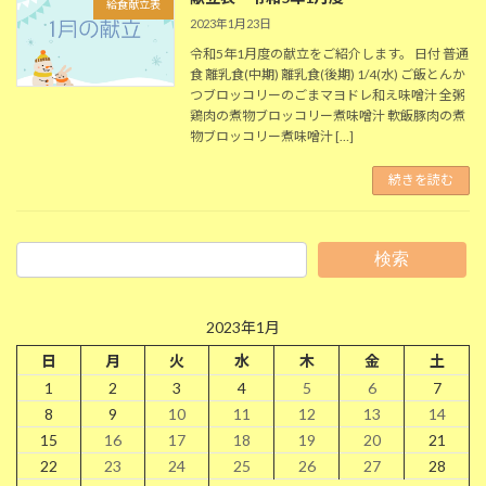
給食献立表
2023年1月23日
令和5年1月度の献立をご紹介します。 日付 普通
食 離乳食(中期) 離乳食(後期) 1/4(水) ご飯とんか
つブロッコリーのごまマヨドレ和え味噌汁 全粥
鶏肉の煮物ブロッコリー煮味噌汁 軟飯豚肉の煮
物ブロッコリー煮味噌汁 […]
続きを読む
検索
2023年1月
日
月
火
水
木
金
土
1
2
3
4
5
6
7
8
9
10
11
12
13
14
15
16
17
18
19
20
21
22
23
24
25
26
27
28