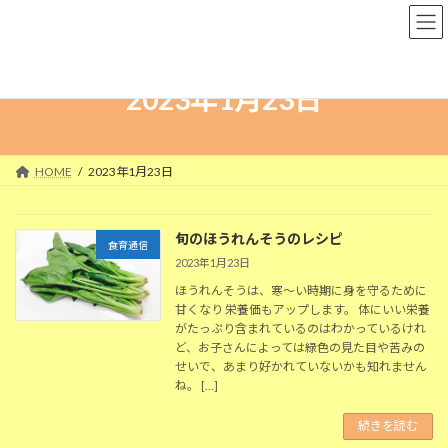
コ
ナ
粉河保育園
ン
ビ
テ
ゲ
ン
ー
ツ
シ
2023年1月23日
へ
ョ
ス
ン
キ
に
ッ
移
HOME
2023年1月23日
プ
動
旬のほうれんそうのレシピ
食育通信
2023年1月23日
ほうれんそうは、寒～い時期に身を守るために
甘くなり 栄養価もアップします。 体にいい栄養
がたっぷり含まれているのはわかっているけれ
ど、お子さんによっては緑色の見た目や苦みの
せいで、あまり好かれていないかも知れません
ね。 […]
続きを読む