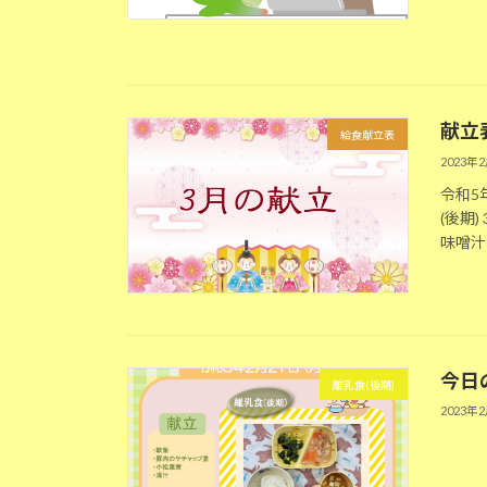
献立
給食献立表
2023年
令和5
(後期
味噌汁
今日の
離乳食(後期)
2023年