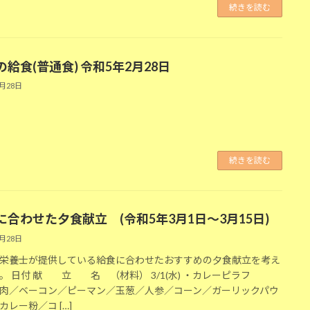
続きを読む
給食(普通食) 令和5年2月28日
2月28日
続きを読む
に合わせた夕食献立 (令和5年3月1日～3月15日)
2月28日
栄養士が提供している給食に合わせたおすすめの夕食献立を考え
。 日付 献 立 名 （材料） 3/1(水) ・カレーピラフ
肉／ベーコン／ピーマン／玉葱／人参／コーン／ガーリックパウ
カレー粉／コ […]