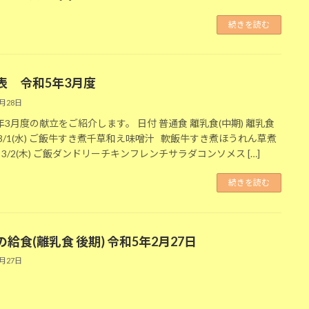
続きを読む
表 令和5年3月度
2月28日
年3月度の献立をご紹介します。 日付 普通食 離乳食(中期) 離乳食
) 3/1(水) ご飯牛すき煮千草和え味噌汁 軟飯牛すき煮ほうれん草煮
 3/2(木) ご飯ダンドリーチキンフレンチサラダコンソメス […]
続きを読む
給食(離乳食 後期) 令和5年2月27日
2月27日