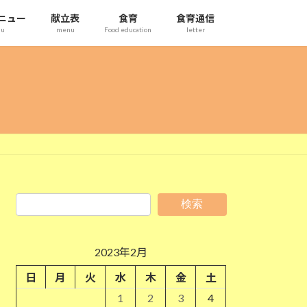
ニュー
献立表
食育
食育通信
nu
menu
Food education
letter
検索
2023年2月
日
月
火
水
木
金
土
1
2
3
4