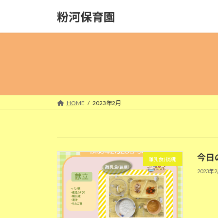
コ
ナ
粉河保育園
ン
ビ
テ
ゲ
ン
ー
ツ
シ
へ
ョ
ス
ン
キ
に
ッ
移
HOME
2023年2月
プ
動
今日の
離乳食(後期)
2023年