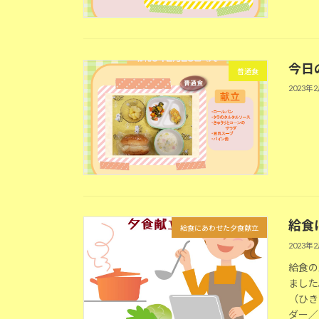
今日の
普通食
2023年
給食
給食にあわせた夕食献立
2023年
給食の
ました
（ひき
ダー／