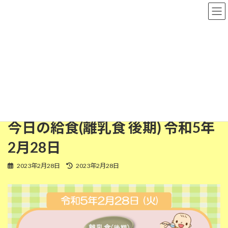
コ
ナ
粉河保育園
ン
ビ
テ
ゲ
ン
ー
ツ
シ
離乳食(後期)
へ
ョ
ス
ン
キ
に
ッ
移
HOME
今日の給食
離乳食(後期)
プ
動
今日の給食(離乳食 後期) 令和5年2月28日
今日の給食(離乳食 後期) 令和5年
2月28日
最
2023年2月28日
2023年2月28日
終
更
新
日
時
: