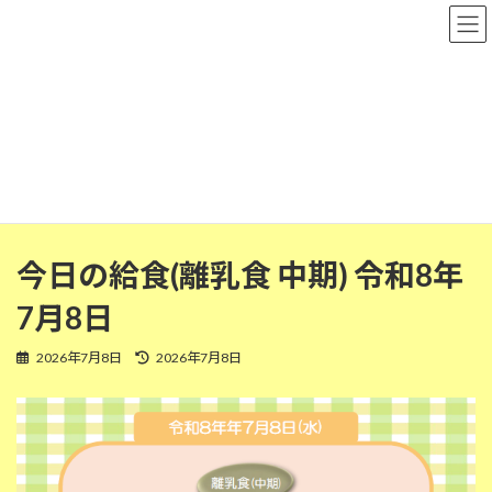
コ
ナ
粉河保育園
ン
ビ
テ
ゲ
ン
ー
ツ
シ
離乳食(中期)
へ
ョ
ス
ン
キ
に
ッ
移
HOME
今日の給食
離乳食(中期)
プ
動
今日の給食(離乳食 中期) 令和8年7月8日
今日の給食(離乳食 中期) 令和8年
7月8日
最
2026年7月8日
2026年7月8日
終
更
新
日
時
: