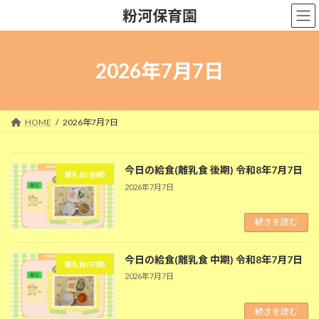
コ
ナ
粉河保育園
ン
ビ
テ
ゲ
ン
ー
ツ
シ
2026年7月7日
へ
ョ
ス
ン
キ
に
ッ
移
HOME
2026年7月7日
プ
動
今日の給食(離乳食 後期) 令和8年7月7日
離乳食(後期)
2026年7月7日
続きを読む
今日の給食(離乳食 中期) 令和8年7月7日
離乳食(中期)
2026年7月7日
続きを読む