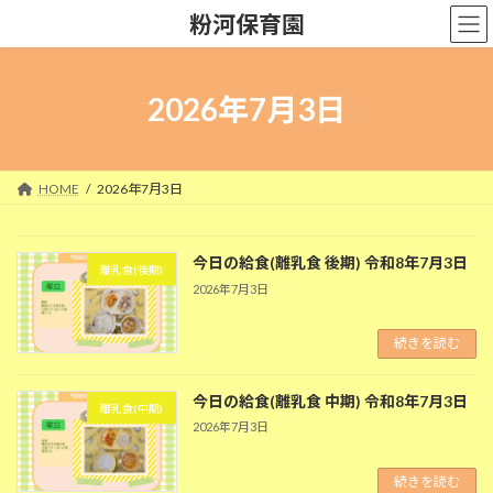
コ
ナ
粉河保育園
ン
ビ
テ
ゲ
ン
ー
ツ
シ
2026年7月3日
へ
ョ
ス
ン
キ
に
ッ
移
HOME
2026年7月3日
プ
動
今日の給食(離乳食 後期) 令和8年7月3日
離乳食(後期)
2026年7月3日
続きを読む
今日の給食(離乳食 中期) 令和8年7月3日
離乳食(中期)
2026年7月3日
続きを読む