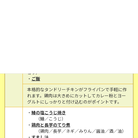
ら大喜びではないでしょうか。カツだけではなくお
子様の好きなトッピングに変えてもいいですね。
・
タンドリーチキン レタス
（鶏肉／塩／ヨーグルト／油／カレー粉／醤油
／おろしにんにく／おろし生姜／ケチャップ）
・
白菜サラダ
（白菜／きゅうり／人参／フレンチドレッシン
グ）
・
卵とトマトのスープ
1/30
（キャベツ／ベーコン／卵／油／ガーリックパ
(月)
ウダー／トマト缶／パセリ／コンソメ／砂糖／コシ
ョウ）
・
ご飯
本格的なタンドリーチキンがフライパンで手軽に作
れます。鶏肉は大きめにカットしてカレー粉とヨー
グルトにしっかりと付け込むのがポイントです。
・
鰆の塩こうじ焼き
（鰆／こうじ）
・
鶏肉と長芋のてり煮
（鶏肉／長芋／ネギ／みりん／醤油／酒／油）
・
すまし汁