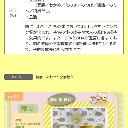
（豆腐／わかめ／えのき／みつば／醤油／みり
1/31
ん／和風だし）
(火)
・
ご飯
鯖にはわたしたちの体において利用しやすいタンパ
ク質が含まれ、子供の体の成長や大人の筋肉の維持
に効果的です。また、EPAとDHAが豊富に含まてお
り、脳の発達や学習機能の回復作用が期待されるの
で、子供の成長にも役立ちます。
給食にあわせた夕食献立
カテゴリー
前の記事