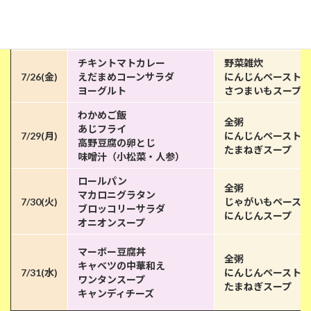
全粥
オクラのおかか和え
7/25(木)
豆腐ペースト
清汁（ふ・わかめ）
たまねぎスープ
オレンジゼリー
チキントマトカレー
野菜雑炊
7/26(金)
えだまめコーンサラダ
にんじんペースト
ヨーグルト
さつまいもスープ
わかめご飯
全粥
あじフライ
7/29(月)
にんじんペースト
高野豆腐の卵とじ
たまねぎスープ
味噌汁（小松菜・人参）
ロールパン
全粥
マカロニグラタン
7/30(火)
じゃがいもペースト
ブロッコリーサラダ
にんじんスープ
オニオンスープ
マーボー豆腐丼
全粥
キャベツの中華和え
7/31(水)
にんじんペースト
ワンタンスープ
たまねぎスープ
キャンディチーズ