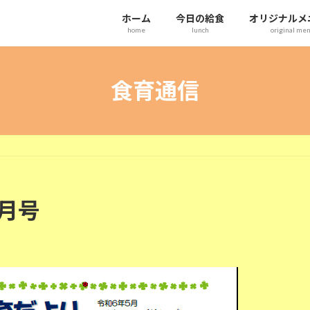
ホーム
今日の給食
オリジナルメ
home
lunch
original me
食育通信
月号