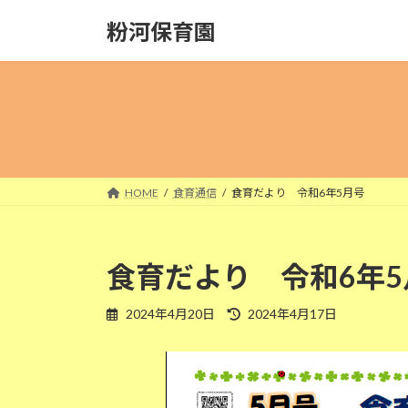
コ
ナ
粉河保育園
ン
ビ
テ
ゲ
ン
ー
ツ
シ
へ
ョ
ス
ン
キ
に
ッ
移
HOME
食育通信
食育だより 令和6年5月号
プ
動
食育だより 令和6年5
最
2024年4月20日
2024年4月17日
終
更
新
日
時