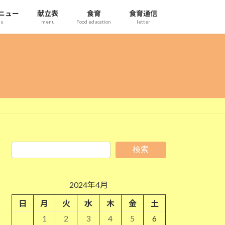
ニュー
献立表
食育
食育通信
nu
menu
Food education
letter
検索
2024年4月
日
月
火
水
木
金
土
1
2
3
4
5
6