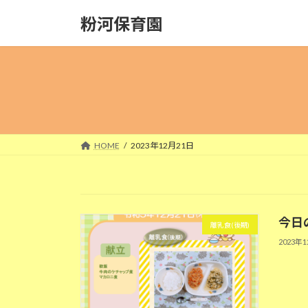
コ
ナ
粉河保育園
ン
ビ
テ
ゲ
ン
ー
ツ
シ
へ
ョ
ス
ン
キ
に
ッ
移
HOME
2023年12月21日
プ
動
今日の
離乳食(後期)
2023年