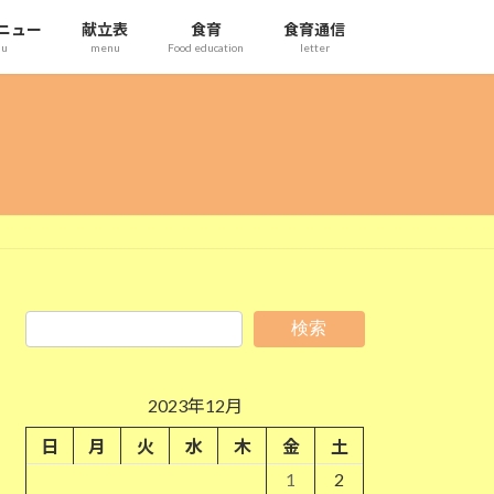
ニュー
献立表
食育
食育通信
nu
menu
Food education
letter
検索
2023年12月
日
月
火
水
木
金
土
1
2