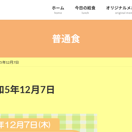
ホーム
今日の給食
オリジナルメ
home
lunch
original me
普通食
5年12月7日
和5年12月7日