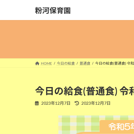
コ
ナ
粉河保育園
ン
ビ
テ
ゲ
ン
ー
ツ
シ
へ
ョ
ス
ン
キ
に
ッ
移
HOME
今日の給食
普通食
今日の給食(普通食) 令和
プ
動
今日の給食(普通食) 令
最
2023年12月7日
2023年12月7日
終
更
新
日
時