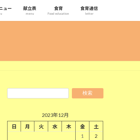
ニュー
献立表
食育
食育通信
nu
menu
Food education
letter
検索
2023年12月
日
月
火
水
木
金
土
1
2