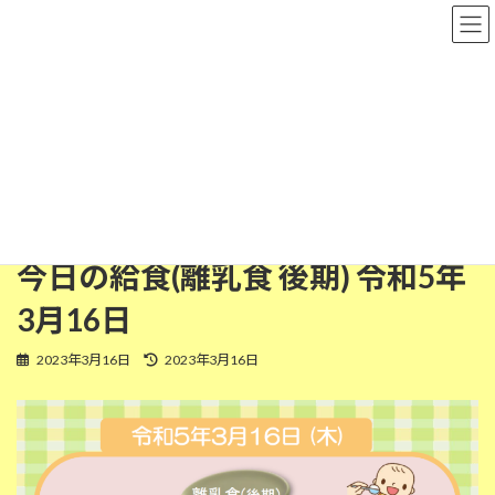
コ
ナ
粉河保育園
ン
ビ
テ
ゲ
ン
ー
ツ
シ
離乳食(後期)
へ
ョ
ス
ン
キ
に
ッ
移
HOME
今日の給食
離乳食(後期)
プ
動
今日の給食(離乳食 後期) 令和5年3月16日
今日の給食(離乳食 後期) 令和5年
3月16日
最
2023年3月16日
2023年3月16日
終
更
新
日
時
: