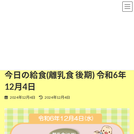
コ
ナ
粉河保育園
ン
ビ
テ
ゲ
ン
ー
ツ
シ
離乳食(後期)
へ
ョ
ス
ン
キ
に
ッ
移
HOME
今日の給食
離乳食(後期)
プ
動
今日の給食(離乳食 後期) 令和6年12月4日
今日の給食(離乳食 後期) 令和6年
12月4日
最
2024年12月4日
2024年12月4日
終
更
新
日
時
: