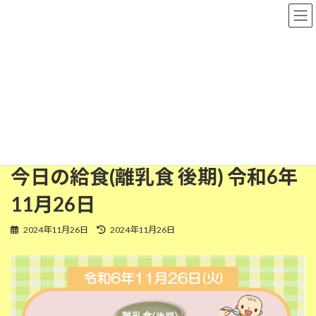
コ
ナ
粉河保育園
ン
ビ
テ
ゲ
ン
ー
ツ
シ
離乳食(後期)
へ
ョ
ス
ン
キ
に
ッ
移
HOME
今日の給食
離乳食(後期)
プ
動
今日の給食(離乳食 後期) 令和6年11月26日
今日の給食(離乳食 後期) 令和6年
11月26日
最
2024年11月26日
2024年11月26日
終
更
新
日
時
: