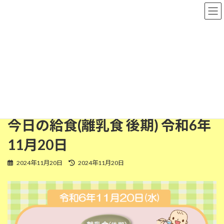
コ
ナ
粉河保育園
ン
ビ
テ
ゲ
ン
ー
ツ
シ
離乳食(後期)
へ
ョ
ス
ン
キ
に
ッ
移
HOME
今日の給食
離乳食(後期)
プ
動
今日の給食(離乳食 後期) 令和6年11月20日
今日の給食(離乳食 後期) 令和6年
11月20日
最
2024年11月20日
2024年11月20日
終
更
新
日
時
: