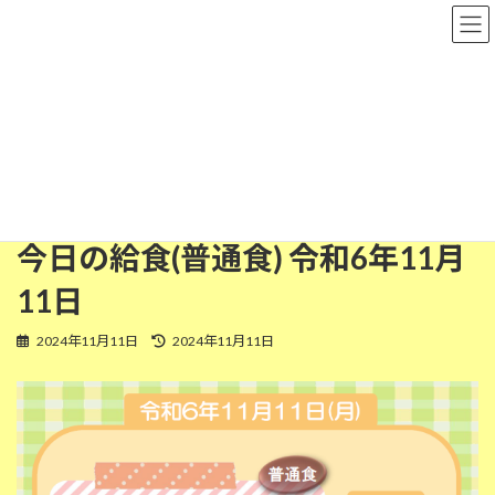
コ
ナ
粉河保育園
ン
ビ
テ
ゲ
ン
ー
ツ
シ
普通食
へ
ョ
ス
ン
キ
に
ッ
移
HOME
今日の給食
普通食
今日の給食(普通食) 令和6年11月11日
プ
動
今日の給食(普通食) 令和6年11月
11日
最
2024年11月11日
2024年11月11日
終
更
新
日
時
: