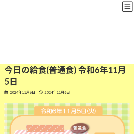
コ
ナ
粉河保育園
ン
ビ
テ
ゲ
ン
ー
ツ
シ
普通食
へ
ョ
ス
ン
キ
に
ッ
移
HOME
今日の給食
普通食
今日の給食(普通食) 令和6年11月5日
プ
動
今日の給食(普通食) 令和6年11月
5日
最
2024年11月6日
2024年11月6日
終
更
新
日
時
: