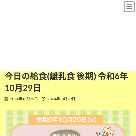
コ
ナ
粉河保育園
ン
ビ
テ
ゲ
ン
ー
ツ
シ
離乳食(後期)
へ
ョ
ス
ン
キ
に
ッ
移
HOME
今日の給食
離乳食(後期)
プ
動
今日の給食(離乳食 後期) 令和6年10月29日
今日の給食(離乳食 後期) 令和6年
10月29日
最
2024年10月29日
2024年10月29日
終
更
新
日
時
: