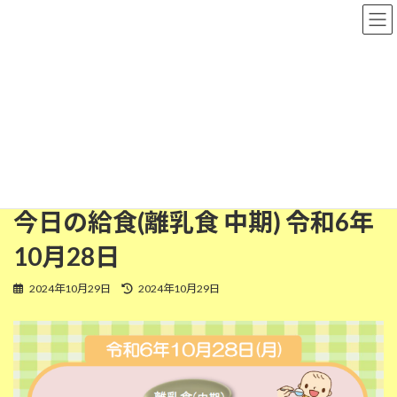
コ
ナ
粉河保育園
ン
ビ
テ
ゲ
ン
ー
ツ
シ
離乳食(中期)
へ
ョ
ス
ン
キ
に
ッ
移
HOME
今日の給食
離乳食(中期)
プ
動
今日の給食(離乳食 中期) 令和6年10月28日
今日の給食(離乳食 中期) 令和6年
10月28日
最
2024年10月29日
2024年10月29日
終
更
新
日
時
: