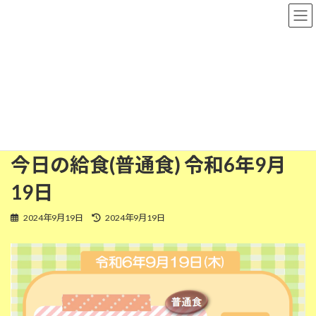
コ
ナ
粉河保育園
ン
ビ
テ
ゲ
ン
ー
ツ
シ
普通食
へ
ョ
ス
ン
キ
に
ッ
移
HOME
今日の給食
普通食
今日の給食(普通食) 令和6年9月19日
プ
動
今日の給食(普通食) 令和6年9月
19日
最
2024年9月19日
2024年9月19日
終
更
新
日
時
: