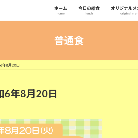
ホーム
今日の給食
オリジナルメ
home
lunch
original me
普通食
6年8月20日
和6年8月20日