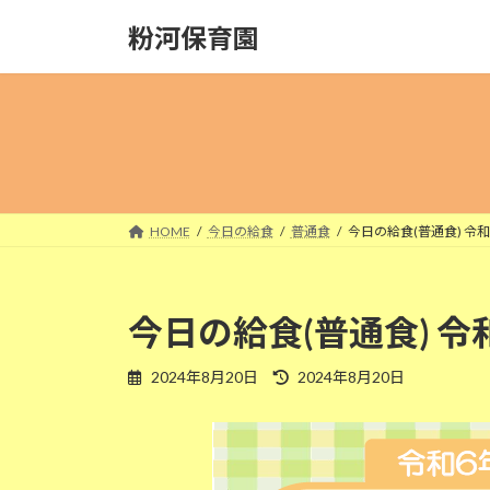
コ
ナ
粉河保育園
ン
ビ
テ
ゲ
ン
ー
ツ
シ
へ
ョ
ス
ン
キ
に
ッ
移
HOME
今日の給食
普通食
今日の給食(普通食) 令和
プ
動
今日の給食(普通食) 令
最
2024年8月20日
2024年8月20日
終
更
新
日
時