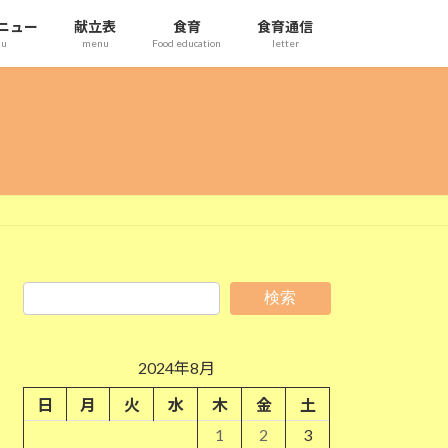
ニュー
献立表
食育
食育通信
nu
menu
Food education
letter
検索
2024年8月
日
月
火
水
木
金
土
1
2
3