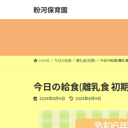
コ
ナ
粉河保育園
ン
ビ
テ
ゲ
ン
ー
ツ
シ
へ
ョ
ス
ン
キ
に
ッ
移
HOME
今日の給食
離乳食(初期)
今日の給食(離乳食 
プ
動
今日の給食(離乳食 初期
最
2024年8月9日
2024年8月9日
終
更
新
日
時