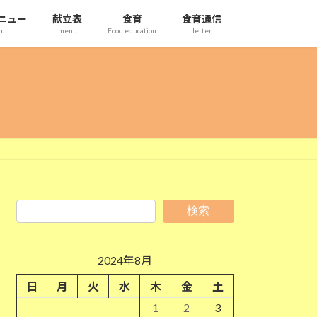
ニュー
献立表
食育
食育通信
nu
menu
Food education
letter
検索
2024年8月
日
月
火
水
木
金
土
1
2
3