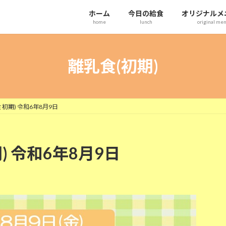
ホーム
今日の給食
オリジナルメ
home
lunch
original me
離乳食(初期)
初期) 令和6年8月9日
) 令和6年8月9日