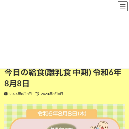
コ
ナ
粉河保育園
ン
ビ
テ
ゲ
ン
ー
ツ
シ
離乳食(中期)
へ
ョ
ス
ン
キ
に
ッ
移
HOME
今日の給食
離乳食(中期)
プ
動
今日の給食(離乳食 中期) 令和6年8月8日
今日の給食(離乳食 中期) 令和6年
8月8日
最
2024年8月8日
2024年8月8日
終
更
新
日
時
: