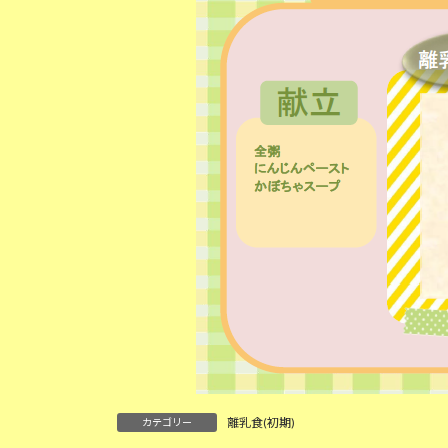
:
離乳食(初期)
カテゴリー