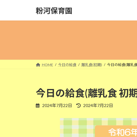
コ
ナ
粉河保育園
ン
ビ
テ
ゲ
ン
ー
ツ
シ
へ
ョ
ス
ン
キ
に
ッ
移
HOME
今日の給食
離乳食(初期)
今日の給食(離乳食 
プ
動
今日の給食(離乳食 初期
最
2024年7月22日
2024年7月22日
終
更
新
日
時