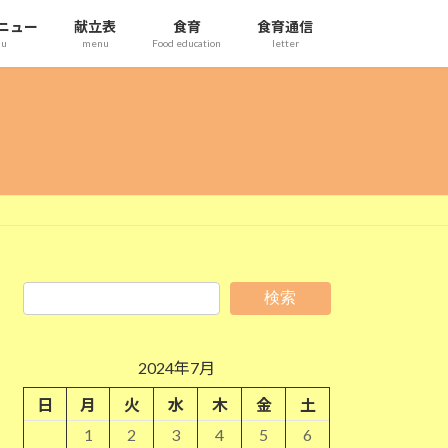
ニュー
献立表
食育
食育通信
nu
menu
Food education
letter
検索
2024年7月
日
月
火
水
木
金
土
1
2
3
4
5
6