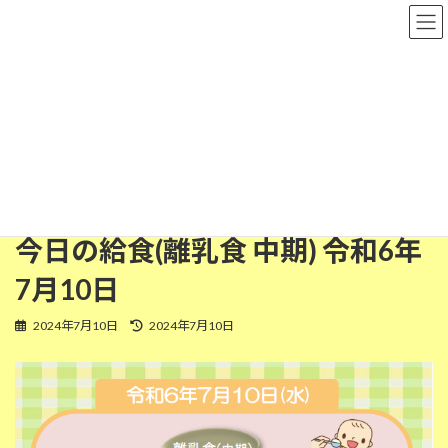
コ
ナ
粉河保育園
ン
ビ
テ
ゲ
ン
ー
ツ
シ
離乳食(中期)
へ
ョ
ス
ン
キ
に
ッ
移
HOME
今日の給食
離乳食(中期)
プ
動
今日の給食(離乳食 中期) 令和6年7月10日
今日の給食(離乳食 中期) 令和6年
7月10日
最
2024年7月10日
2024年7月10日
終
更
新
日
時
: