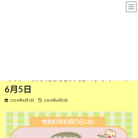
コ
ナ
粉河保育園
ン
ビ
テ
ゲ
ン
ー
ツ
シ
離乳食(初期)
へ
ョ
ス
ン
キ
に
ッ
移
HOME
今日の給食
離乳食(初期)
プ
動
今日の給食(離乳食 初期) 令和6年6月5日
今日の給食(離乳食 初期) 令和6年
6月5日
最
2024年6月5日
2024年6月5日
終
更
新
日
時
: