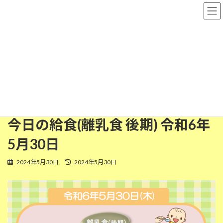
コ
ナ
粉河保育園
ン
ビ
テ
ゲ
ン
ー
ツ
シ
離乳食(後期)
へ
ョ
ス
ン
キ
に
ッ
移
HOME
今日の給食
離乳食(後期)
プ
動
今日の給食(離乳食 後期) 令和6年5月30日
今日の給食(離乳食 後期) 令和6年
5月30日
最
2024年5月30日
2024年5月30日
終
更
新
日
時
: