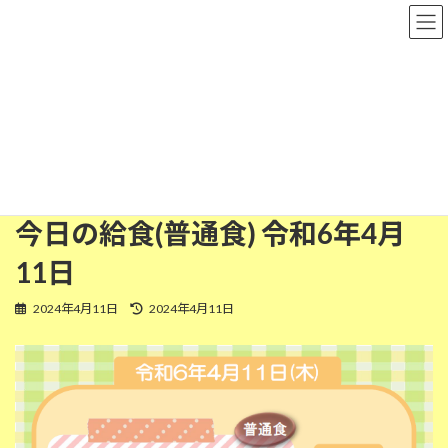
コ
ナ
粉河保育園
ン
ビ
テ
ゲ
ン
ー
ツ
シ
普通食
へ
ョ
ス
ン
キ
に
ッ
移
HOME
今日の給食
普通食
今日の給食(普通食) 令和6年4月11日
プ
動
今日の給食(普通食) 令和6年4月
11日
最
2024年4月11日
2024年4月11日
終
更
新
日
時
: