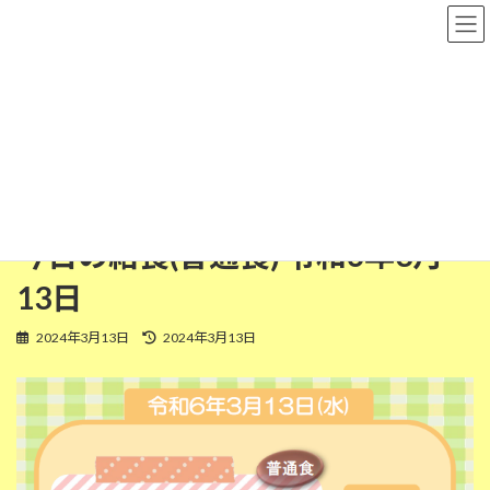
コ
ナ
粉河保育園
ン
ビ
テ
ゲ
ン
ー
ツ
シ
普通食
へ
ョ
ス
ン
キ
に
ッ
移
HOME
今日の給食
普通食
今日の給食(普通食) 令和6年3月13日
プ
動
今日の給食(普通食) 令和6年3月
13日
最
2024年3月13日
2024年3月13日
終
更
新
日
時
: