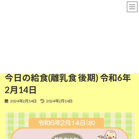
コ
ナ
粉河保育園
ン
ビ
テ
ゲ
ン
ー
ツ
シ
離乳食(後期)
へ
ョ
ス
ン
キ
に
ッ
移
HOME
今日の給食
離乳食(後期)
プ
動
今日の給食(離乳食 後期) 令和6年2月14日
今日の給食(離乳食 後期) 令和6年
2月14日
最
2024年2月14日
2024年2月14日
終
更
新
日
時
: