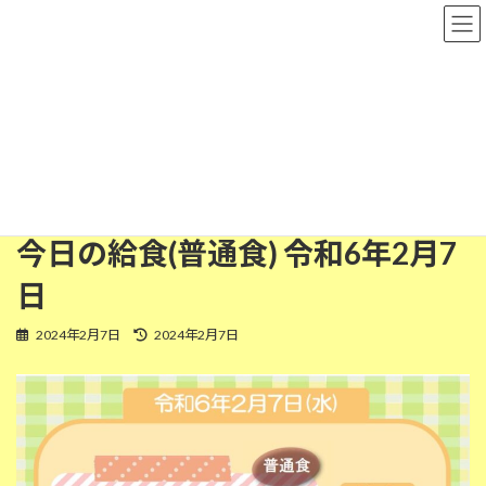
コ
ナ
粉河保育園
ン
ビ
テ
ゲ
ン
ー
ツ
シ
普通食
へ
ョ
ス
ン
キ
に
ッ
移
HOME
今日の給食
普通食
今日の給食(普通食) 令和6年2月7日
プ
動
今日の給食(普通食) 令和6年2月7
日
最
2024年2月7日
2024年2月7日
終
更
新
日
時
: