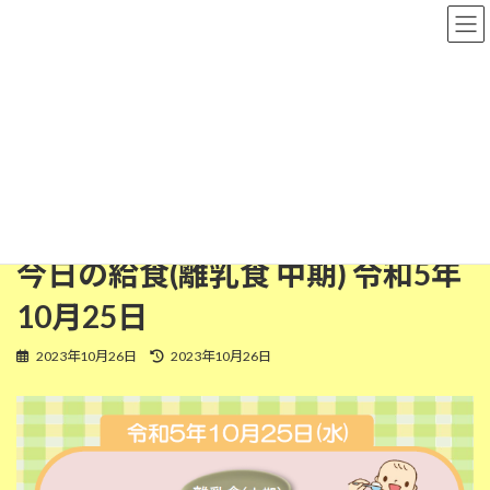
コ
ナ
粉河保育園
ン
ビ
テ
ゲ
ン
ー
ツ
シ
離乳食(中期)
へ
ョ
ス
ン
キ
に
ッ
移
HOME
今日の給食
離乳食(中期)
プ
動
今日の給食(離乳食 中期) 令和5年10月25日
今日の給食(離乳食 中期) 令和5年
10月25日
最
2023年10月26日
2023年10月26日
終
更
新
日
時
: