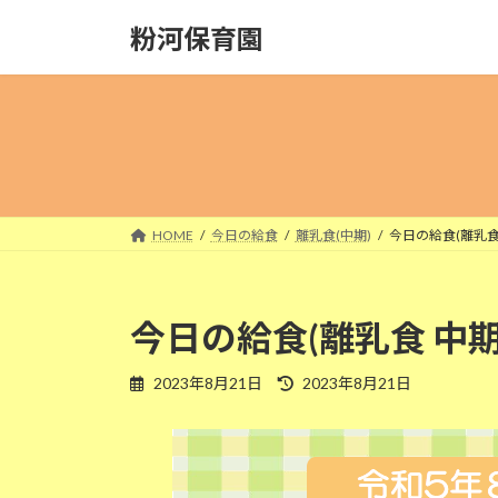
コ
ナ
粉河保育園
ン
ビ
テ
ゲ
ン
ー
ツ
シ
へ
ョ
ス
ン
キ
に
ッ
移
HOME
今日の給食
離乳食(中期)
今日の給食(離乳食 
プ
動
今日の給食(離乳食 中期
最
2023年8月21日
2023年8月21日
終
更
新
日
時