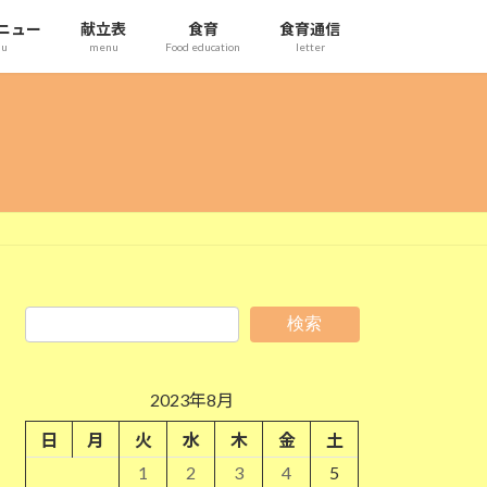
ニュー
献立表
食育
食育通信
nu
menu
Food education
letter
検索
2023年8月
日
月
火
水
木
金
土
1
2
3
4
5