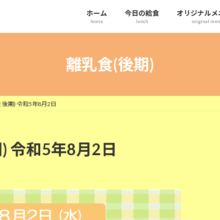
ホーム
今日の給食
オリジナルメ
home
lunch
original me
離乳食(後期)
後期) 令和5年8月2日
) 令和5年8月2日