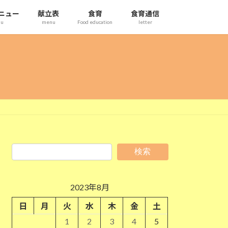
ニュー
献立表
食育
食育通信
nu
menu
Food education
letter
検索
2023年8月
日
月
火
水
木
金
土
1
2
3
4
5