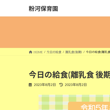
コ
ナ
粉河保育園
ン
ビ
テ
ゲ
ン
ー
ツ
シ
へ
ョ
ス
ン
キ
に
ッ
移
HOME
今日の給食
離乳食(後期)
今日の給食(離乳食 
プ
動
今日の給食(離乳食 後期
最
2023年8月2日
2023年8月2日
終
更
新
日
時