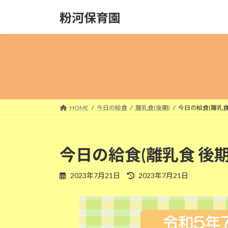
コ
ナ
粉河保育園
ン
ビ
テ
ゲ
ン
ー
ツ
シ
へ
ョ
ス
ン
キ
に
ッ
移
HOME
今日の給食
離乳食(後期)
今日の給食(離乳食 
プ
動
今日の給食(離乳食 後期
最
2023年7月21日
2023年7月21日
終
更
新
日
時