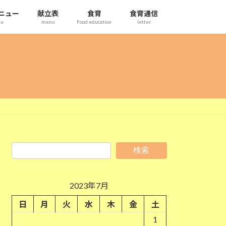
ニュー
献立表
食育
食育通信
nu
menu
Food education
letter
検索
2023年7月
日
月
火
水
木
金
土
1