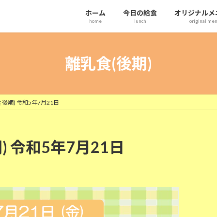
ホーム
今日の給食
オリジナルメ
home
lunch
original me
離乳食(後期)
後期) 令和5年7月21日
) 令和5年7月21日