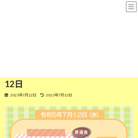
コ
ナ
粉河保育園
ン
ビ
テ
ゲ
ン
ー
ツ
シ
普通食
へ
ョ
ス
ン
キ
に
ッ
移
HOME
今日の給食
普通食
今日の給食(普通食) 令和5年7月12日
プ
動
今日の給食(普通食) 令和5年7月
12日
最
2023年7月12日
2023年7月12日
終
更
新
日
時
: