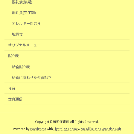
離乳食(後期)
離乳食(完了期)
アレルギー対応食
職員食
オリジナルメニュー
献立表
給食献立表
給食にあわせた夕食献立
食育
食育通信
Copyright © 粉河保育園 All Rights Reserved.
Powered by
WordPress
with
Lightning Theme
&
VK All in One Expansion Unit