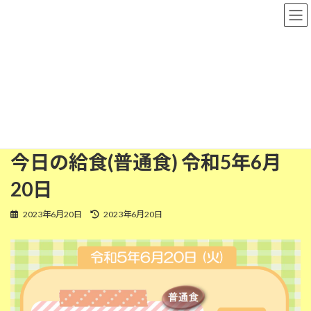
コ
ナ
粉河保育園
ン
ビ
テ
ゲ
ン
ー
ツ
シ
普通食
へ
ョ
ス
ン
キ
に
ッ
移
HOME
今日の給食
普通食
今日の給食(普通食) 令和5年6月20日
プ
動
今日の給食(普通食) 令和5年6月
20日
最
2023年6月20日
2023年6月20日
終
更
新
日
時
: