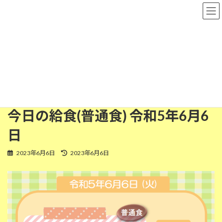
コ
ナ
粉河保育園
ン
ビ
テ
ゲ
ン
ー
ツ
シ
普通食
へ
ョ
ス
ン
キ
に
ッ
移
HOME
今日の給食
普通食
今日の給食(普通食) 令和5年6月6日
プ
動
今日の給食(普通食) 令和5年6月6
日
最
2023年6月6日
2023年6月6日
終
更
新
日
時
: