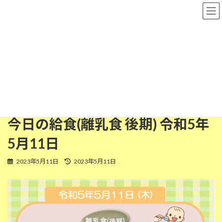
コ
ナ
粉河保育園
ン
ビ
テ
ゲ
ン
ー
ツ
シ
離乳食(後期)
へ
ョ
ス
ン
キ
に
ッ
移
HOME
今日の給食
離乳食(後期)
プ
動
今日の給食(離乳食 後期) 令和5年5月11日
今日の給食(離乳食 後期) 令和5年
5月11日
最
2023年5月11日
2023年5月11日
終
更
新
日
時
: