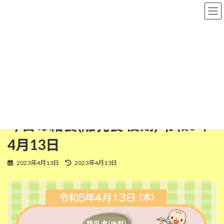
コ
ナ
粉河保育園
ン
ビ
テ
ゲ
ン
ー
ツ
シ
離乳食(後期)
へ
ョ
ス
ン
キ
に
ッ
移
HOME
今日の給食
離乳食(後期)
プ
動
今日の給食(離乳食 後期) 令和5年4月13日
今日の給食(離乳食 後期) 令和5年
4月13日
最
2023年4月13日
2023年4月13日
終
更
新
日
時
: