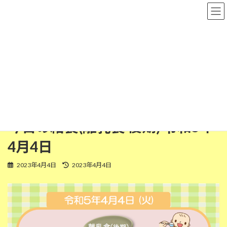
コ
ナ
粉河保育園
ン
ビ
テ
ゲ
ン
ー
ツ
シ
離乳食(後期)
へ
ョ
ス
ン
キ
に
ッ
移
HOME
今日の給食
離乳食(後期)
プ
動
今日の給食(離乳食 後期) 令和5年4月4日
今日の給食(離乳食 後期) 令和5年
4月4日
最
2023年4月4日
2023年4月4日
終
更
新
日
時
: