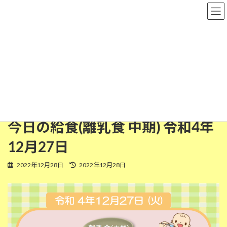
コ
ナ
粉河保育園
ン
ビ
テ
ゲ
ン
ー
ツ
シ
離乳食(中期)
へ
ョ
ス
ン
キ
に
ッ
移
HOME
今日の給食
離乳食(中期)
プ
動
今日の給食(離乳食 中期) 令和4年12月27日
今日の給食(離乳食 中期) 令和4年
12月27日
最
2022年12月28日
2022年12月28日
終
更
新
日
時
: