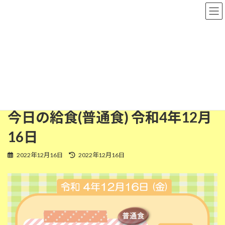
コ
ナ
粉河保育園
ン
ビ
テ
ゲ
ン
ー
ツ
シ
普通食
へ
ョ
ス
ン
キ
に
ッ
移
HOME
今日の給食
普通食
今日の給食(普通食) 令和4年12月16日
プ
動
今日の給食(普通食) 令和4年12月
16日
最
2022年12月16日
2022年12月16日
終
更
新
日
時
: