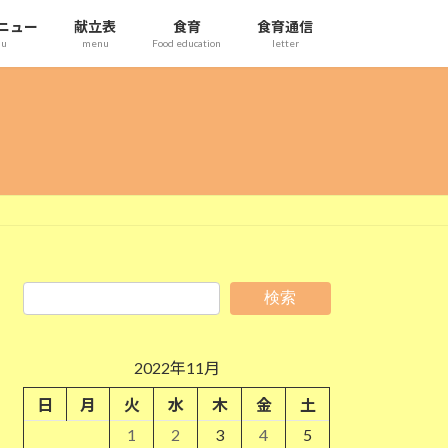
ニュー
献立表
食育
食育通信
nu
menu
Food education
letter
検索
2022年11月
日
月
火
水
木
金
土
1
2
3
4
5