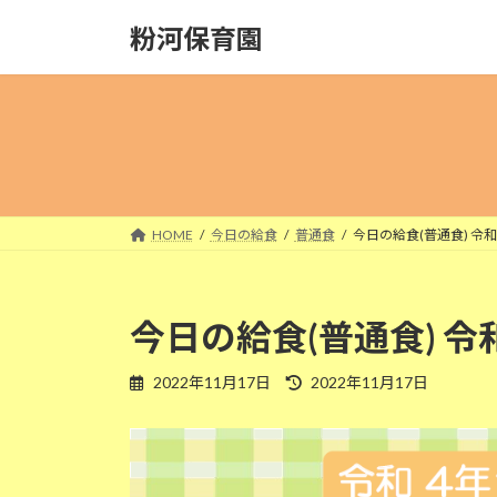
コ
ナ
粉河保育園
ン
ビ
テ
ゲ
ン
ー
ツ
シ
へ
ョ
ス
ン
キ
に
ッ
移
HOME
今日の給食
普通食
今日の給食(普通食) 令和
プ
動
今日の給食(普通食) 令
最
2022年11月17日
2022年11月17日
終
更
新
日
時