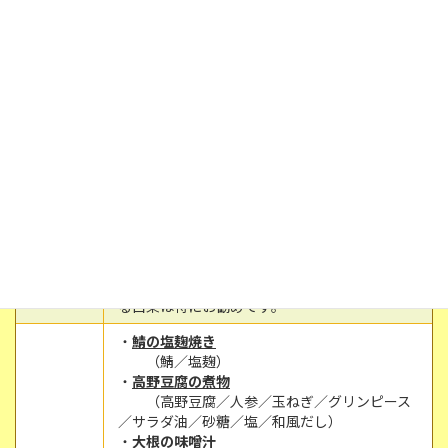
・
変わり八宝菜
（むきエビ／イカ／豚肉／白菜／たけのこ
／人参／しいたけ／白ネギ／おろし生姜／塩／
みりん／砂糖／醤油／片栗粉）
・
わかめスープ
（わかめ／小松菜／えのき／ネギ／固形コ
ンソメ／塩／コショウ／醤油）
・
大学芋
11/14(月)
（さつまいも／サラダ油／砂糖／みりん／
醤油／黒ゴマ）
・
ご飯
八宝菜は８種類ではなく、沢山という意味で
す。季節のお野菜を沢山取り入れて作ってくだ
さい。免疫力を高め、体調管理効果が期待され
る白菜は特にお勧めです。
・
鯖の塩麹焼き
（鯖／塩麹）
・
高野豆腐の煮物
（高野豆腐／人参／玉ねぎ／グリンピース
／サラダ油／砂糖／塩／和風だし）
・
大根の味噌汁