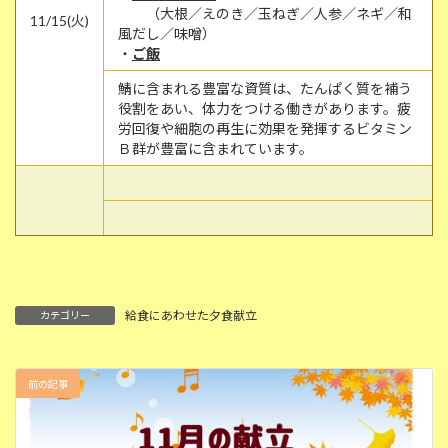
（大根／えのき／玉ねぎ／人参／ネギ／和
11/15(火)
風だし／味噌）
・
ご飯
鯖に含まれる豊富な資質は、たんぱく質を補う
役割をあい、体力をつける働きがあります。疲
労回復や細胞の再生に効果を発揮するビタミン
Ｂ群が豊富に含まれています。
給食にあわせた夕食献立
カテゴリー
前の記事