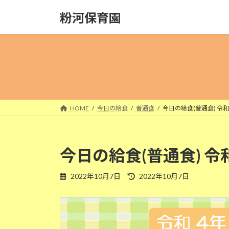
コ
ナ
粉河保育園
ン
ビ
テ
ゲ
ン
ー
ツ
シ
へ
ョ
ス
ン
キ
に
ッ
移
HOME
今日の給食
普通食
今日の給食(普通食) 令和
プ
動
今日の給食(普通食) 令
最
2022年10月7日
2022年10月7日
終
更
新
日
時