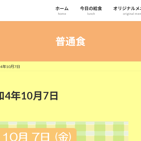
ホーム
今日の給食
オリジナルメ
home
lunch
original me
普通食
4年10月7日
和4年10月7日