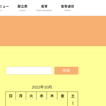
ニュー
献立表
食育
食育通信
nu
menu
Food education
letter
検索
2022年10月
日
月
火
水
木
金
土
1