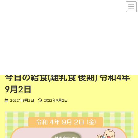
コ
ナ
粉河保育園
ン
ビ
テ
ゲ
ン
ー
ツ
シ
離乳食(後期)
へ
ョ
ス
ン
キ
に
ッ
移
HOME
今日の給食
離乳食(後期)
プ
動
今日の給食(離乳食 後期) 令和4年9月2日
今日の給食(離乳食 後期) 令和4年
9月2日
最
2022年9月2日
2022年9月2日
終
更
新
日
時
: