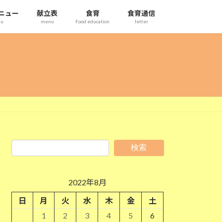
ニュー
献立表
食育
食育通信
nu
menu
Food education
letter
検索
2022年8月
日
月
火
水
木
金
土
1
2
3
4
5
6