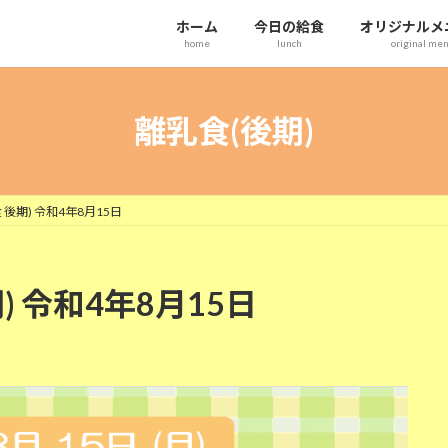
ホーム
今日の給食
オリジナルメ
home
lunch
original me
離乳食(後期)
後期) 令和4年8月15日
) 令和4年8月15日