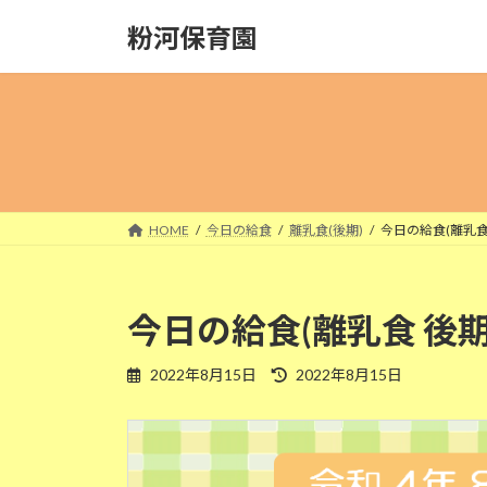
コ
ナ
粉河保育園
ン
ビ
テ
ゲ
ン
ー
ツ
シ
へ
ョ
ス
ン
キ
に
ッ
移
HOME
今日の給食
離乳食(後期)
今日の給食(離乳食 
プ
動
今日の給食(離乳食 後期
最
2022年8月15日
2022年8月15日
終
更
新
日
時