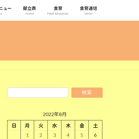
ニュー
献立表
食育
食育通信
nu
menu
Food education
letter
検索
2022年8月
日
月
火
水
木
金
土
1
2
3
4
5
6