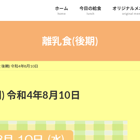
ホーム
今日の給食
オリジナルメ
home
lunch
original me
離乳食(後期)
後期) 令和4年8月10日
) 令和4年8月10日