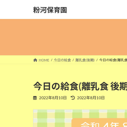
コ
ナ
粉河保育園
ン
ビ
テ
ゲ
ン
ー
ツ
シ
へ
ョ
ス
ン
キ
に
ッ
移
HOME
今日の給食
離乳食(後期)
今日の給食(離乳食 
プ
動
今日の給食(離乳食 後期
最
2022年8月10日
2022年8月10日
終
更
新
日
時