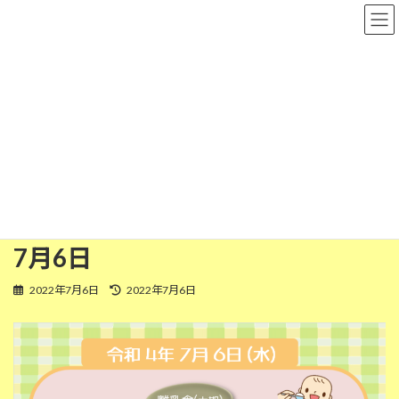
コ
ナ
粉河保育園
ン
ビ
テ
ゲ
ン
ー
ツ
シ
離乳食(中期)
へ
ョ
ス
ン
キ
に
ッ
移
HOME
今日の給食
離乳食(中期)
プ
動
今日の給食(離乳食 中期) 令和4年7月6日
今日の給食(離乳食 中期) 令和4年
7月6日
最
2022年7月6日
2022年7月6日
終
更
新
日
時
: