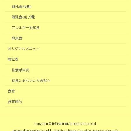
離乳食(後期)
離乳食(完了期)
アレルギー対応食
職員食
オリジナルメニュー
献立表
給食献立表
給食にあわせた夕食献立
食育
食育通信
Copyright © 粉河保育園 All Rights Reserved.
Powered by
WordPress
with
Lightning Theme
&
VK All in One Expansion Unit